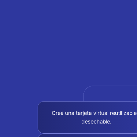
Creá una tarjeta virtual reutilizable
desechable.