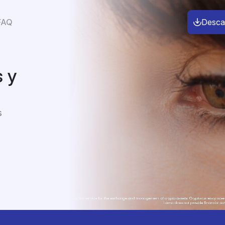
FAQ
Desca
 y
s