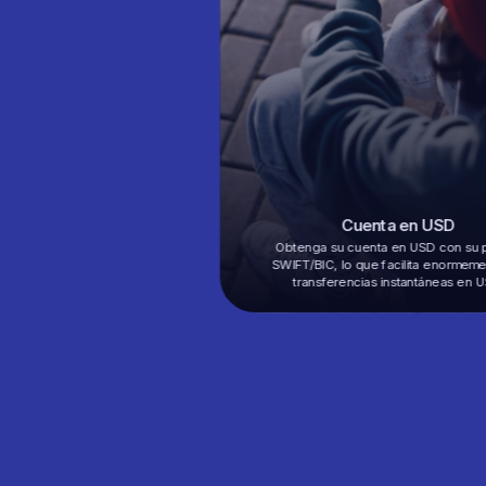
Cuenta en USD
Obtenga su cuenta en USD con su 
SWIFT/BIC, lo que facilita enormeme
transferencias instantáneas en U